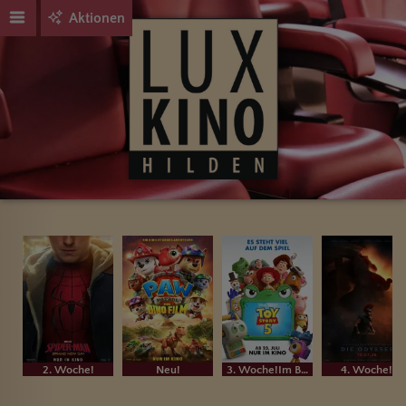
Aktionen
2. Woche!
Neu!
3. Woche!Im Bundesstart
4. Woche!