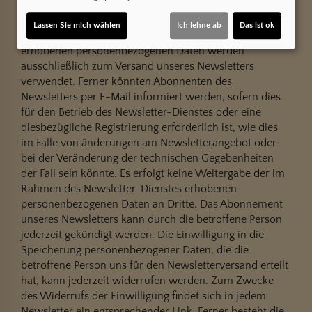
Verantwortlichen.
Lassen Sie mich wählen
Ich lehne ab
Das ist ok
Die im Rahmen einer Anmeldung zum Newsletter
erhobenen personenbezogenen Daten werden
ausschließlich zum Versand unseres Newsletters
verwendet. Ferner könnten Abonnenten des
Newsletters per E-Mail informiert werden, sofern dies
für den Betrieb des Newsletter-Dienstes oder eine
diesbezügliche Registrierung erforderlich ist, wie dies
im Falle von änderungen am Newsletterangebot oder
bei der Veränderung der technischen Gegebenheiten
der Fall sein könnte. Es erfolgt keine Weitergabe der im
Rahmen des Newsletter-Dienstes erhobenen
personenbezogenen Daten an Dritte. Das Abonnement
unseres Newsletters kann durch die betroffene Person
jederzeit gekündigt werden. Die Einwilligung in die
Speicherung personenbezogener Daten, die die
betroffene Person uns für den Newsletterversand erteilt
hat, kann jederzeit widerrufen werden. Zum Zwecke
des Widerrufs der Einwilligung findet sich in jedem
Newsletter ein entsprechender Link. Ferner besteht die