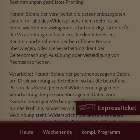
Bestimmungen gestütztes Profiling.
Kerstin Schneider verarbeitet die personenbezogenen
Daten im Falle des Widerspruchs nicht mehr, es sei
denn, wir können zwingende schutzwürdige Gründe für
die Verarbeitung nachweisen, die den Interessen,
Rechten und Freiheiten der betroffenen Person
überwiegen, oder die Verarbeitung dient der
Geltendmachung, Ausübung oder Verteidigung von
Rechtsansprüchen.
Verarbeitet Kerstin Schneider personenbezogene Daten,
um Direktwerbung zu betreiben, so hat die betroffene
Person das Recht, jederzeit Widerspruch gegen die
Verarbeitung der personenbezogenen Daten zum
Zwecke derartiger Werbung einzulegen. Dies gilt auch
ExpressTicket
für das Profiling, soweit es mit solcher Direktwerbung in
Verbindung steht. Widerspricht die betroffene Person
gegenüber der / von Kerstin Schneider der Verarbeitung
für Zwecke der Direktwerbung, so wird Kerstin
Heute
Wochenende
kompl. Programm
Schneider die personenbezogenen Daten nicht mehr für