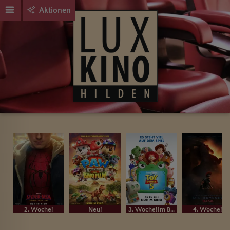
Aktionen
2. Woche!
Neu!
3. Woche!Im Bundesstart
4. Woche!