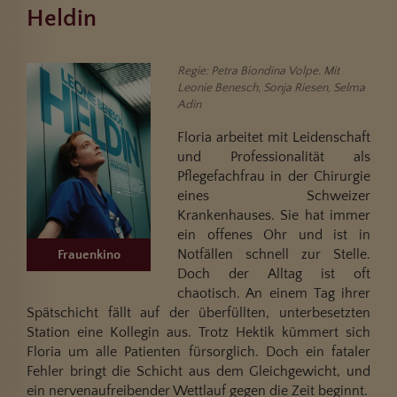
Heldin
Regie: Petra Biondina Volpe. Mit
Leonie Benesch, Sonja Riesen, Selma
Adin
Floria arbeitet mit Leidenschaft
und Professionalität als
Pflegefachfrau in der Chirurgie
eines Schweizer
Krankenhauses. Sie hat immer
ein offenes Ohr und ist in
Notfällen schnell zur Stelle.
Frauenkino
Doch der Alltag ist oft
chaotisch. An einem Tag ihrer
Spätschicht fällt auf der überfüllten, unterbesetzten
Station eine Kollegin aus. Trotz Hektik kümmert sich
Floria um alle Patienten fürsorglich. Doch ein fataler
Fehler bringt die Schicht aus dem Gleichgewicht, und
ein nervenaufreibender Wettlauf gegen die Zeit beginnt.