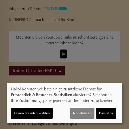
Inhalte zum Teil von
© CINEPROG ...macht Lust auf Ihr Kino!
Möchten Sie von
Youtube (Trailer ansehen)
bereitgestellte
externe Inhalte laden?
Ja
Trailer 1 | Trailer-FSK: 6
Kommentare
Hallo! Könnten wir bitte einige zusätzliche Dienste für
Erforderlich & Besucher-Statistiken
aktivieren? Sie können
★
★
★
★
★
20
Ihre Zustimmung später jederzeit ändern oder zurückziehen.
Knight Rider
am 24.06.2025
★
★
★
★
★
Lassen Sie mich wählen
Ich lehne ab
Das ist ok
Ich war wegen meiner Krankheit zig mal im KH und
dieser Film spiegelt alles. Sehr gut!