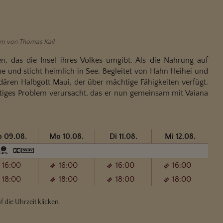
lm von Thomas Kail
en, das die Insel ihres Volkes umgibt. Als die Nahrung auf
e und sticht heimlich in See. Begleitet von Hahn Heihei und
ren Halbgott Maui, der über mächtige Fähigkeiten verfügt.
altiges Problem verursacht, das er nun gemeinsam mit Vaiana
o 09.08.
Mo 10.08.
Di 11.08.
Mi 12.08.
16:00
16:00
16:00
16:00
18:00
18:00
18:00
18:00
f die Uhrzeit klicken.