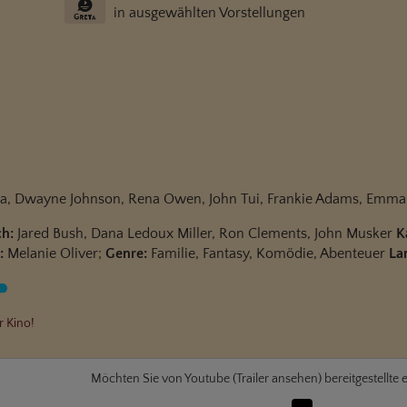
in ausgewählten Vorstellungen
ia, Dwayne Johnson, Rena Owen, John Tui, Frankie Adams, Emma
h:
Jared Bush, Dana Ledoux Miller, Ron Clements, John Musker
K
:
Melanie Oliver;
Genre:
Familie, Fantasy, Komödie, Abenteuer
La
r Kino!
Möchten Sie von
Youtube (Trailer ansehen)
bereitgestellte 