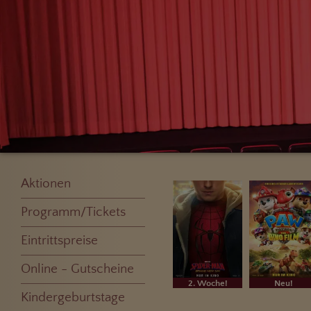
Aktionen
Programm/Tickets
Sonderprogramm
VHS - Kino
Frauenkino
Vorschau
Komplettes Programm
Eintrittspreise
Online - Gutscheine
2. Woche!
Neu!
Kindergeburtstage