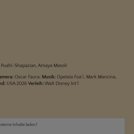
 Puahi-Shapazian, Amaya Masoli
amera:
Oscar Faura;
Musik:
Opetaia Foa‘i, Mark Mancina,
nd:
USA 2026
Verleih:
Walt Disney Int´l
externe Inhalte laden?