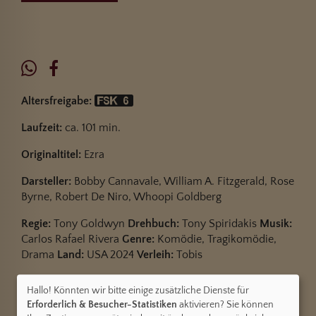
Altersfreigabe:
Laufzeit:
ca. 101 min.
Originaltitel:
Ezra
Darsteller:
Bobby Cannavale, William A. Fitzgerald, Rose
Byrne, Robert De Niro, Whoopi Goldberg
Regie:
Tony Goldwyn
Drehbuch:
Tony Spiridakis
Musik:
Carlos Rafael Rivera
Genre:
Komödie, Tragikomödie,
Drama
Land:
USA 2024
Verleih:
Tobis
Inhalte zum Teil von
Hallo! Könnten wir bitte einige zusätzliche Dienste für
Erforderlich & Besucher-Statistiken
aktivieren? Sie können
© CINEPROG ...macht Lust auf Ihr Kino!